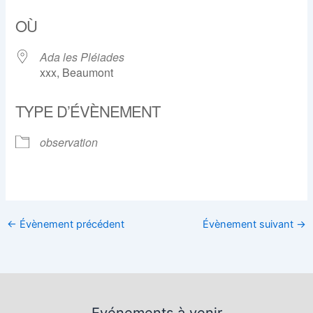
Télécharger ICS
Calendrier Google
OÙ
Ada les Pléiades
xxx, Beaumont
TYPE D’ÉVÈNEMENT
observation
←
Évènement précédent
Évènement suivant
→