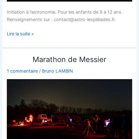
Initiation à l’astronomie. Pour les enfants de 9 à 12 ans.
Renseignements sur : contact@astro-lespléiades.fr.
Les
Lire la suite »
Mercredis
de
l’astronomie.
Marathon de Messier
1 commentaire
/
Bruno LAMBIN