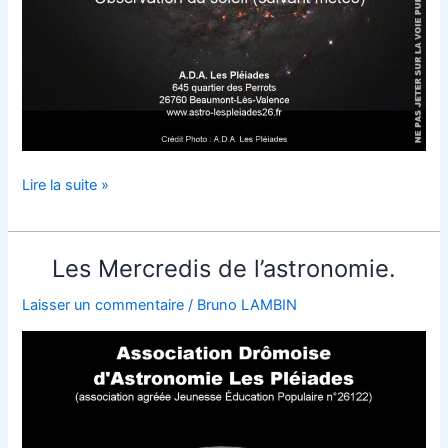
Forum
Lire la suite »
des
associations
de
Les Mercredis de l’astronomie.
Beaumont
les
Laisser un commentaire
/
Bruno LAMBIN
Valence.