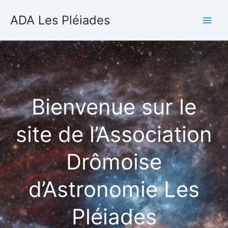
Aller
ADA Les Pléiades
au
contenu
Bienvenue sur le
site de l’Association
Drômoise
d’Astronomie Les
Pléiades