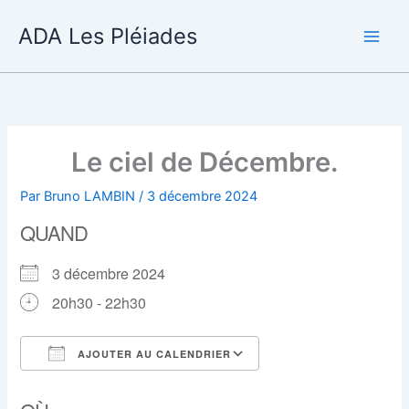
Aller
ADA Les Pléiades
au
contenu
Le ciel de Décembre.
Par
Bruno LAMBIN
/
3 décembre 2024
QUAND
3 décembre 2024
20h30 - 22h30
AJOUTER AU CALENDRIER
Télécharger ICS
Calendrier Google