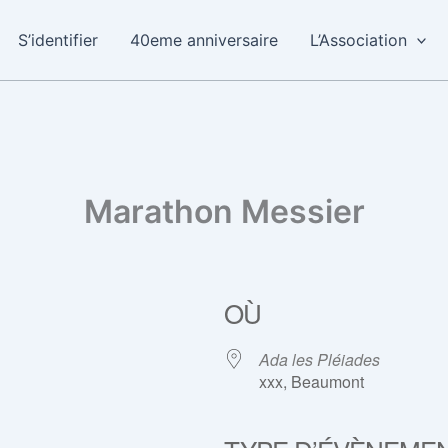
S’identifier
40eme anniversaire
L’Association
Marathon Messier
OÙ
Ada les Pléiades
xxx, Beaumont