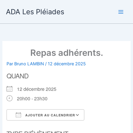
Aller
ADA Les Pléiades
au
contenu
Repas adhérents.
Par
Bruno LAMBIN
/
12 décembre 2025
QUAND
12 décembre 2025
20h00 - 23h30
AJOUTER AU CALENDRIER
Télécharger ICS
Calendrier Google