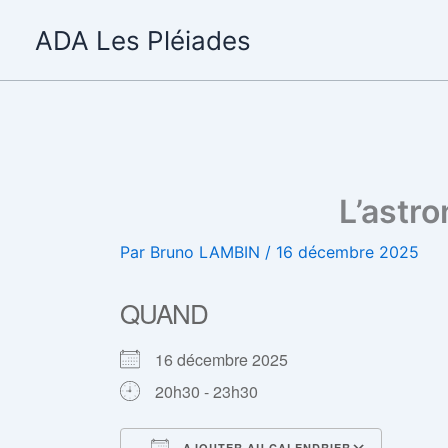
Aller
ADA Les Pléiades
au
contenu
L’astr
Par
Bruno LAMBIN
/
16 décembre 2025
QUAND
16 décembre 2025
20h30 - 23h30
AJOUTER AU CALENDRIER