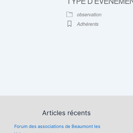
TYPE D’ÉVÈNEME
rier Google
iCalendar
observation
Adhérents
Articles récents
Forum des associations de Beaumont les