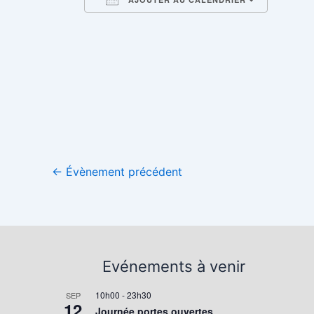
Télécharger ICS
Calend
←
Évènement précédent
Evénements à venir
10h00
-
23h30
SEP
12
Journée portes ouvertes