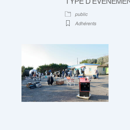
TYPE D’ÉVÈNEME
rier Google
iCalendar
public
Adhérents