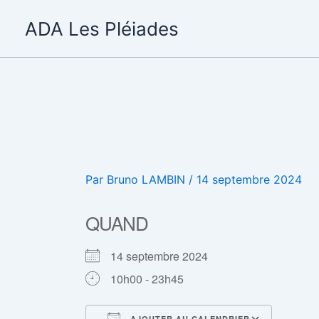
Aller
ADA Les Pléiades
au
contenu
Par
Bruno LAMBIN
/
14 septembre 2024
QUAND
14 septembre 2024
10h00 - 23h45
AJOUTER AU CALENDRIER