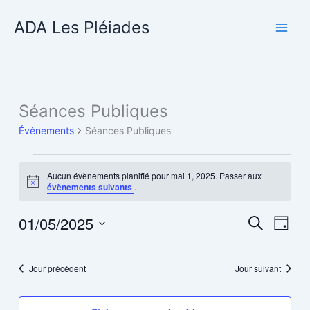
Aller
ADA Les Pléiades
au
contenu
Séances Publiques
Évènements
Séances Publiques
Évènements
Aucun évènements planifié pour mai 1, 2025. Passer aux
for
Notice
évènements suivants
.
mai
1,
01/05/2025
Recherche
Navig
Recherche
Jour
2025
et
de
Sélectionnez
navigation
vues
une
Jour précédent
Jour suivant
de
Évène
date.
vues
Évènements