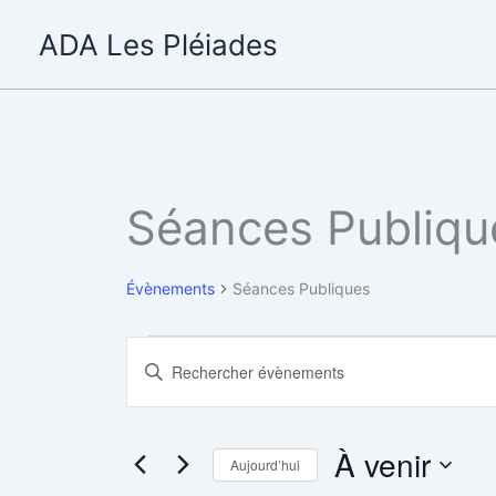
Aller
ADA Les Pléiades
au
contenu
Séances Publiqu
Évènements
Séances Publiques
Évènements
Recherche
Saisir
et
mot-
navigation
clé.
de
Rechercher
À venir
Aujourd’hui
vues
Évènements
Évènements