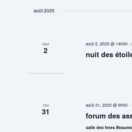
Sélectionnez
par
une
août 2025
mot-
date.
clé.
août 2, 2025 @ 14h00
-
SAM
2
nuit des étoil
août 31, 2025 @ 9h00
-
DIM
31
forum des as
salle des fetes Beaumo