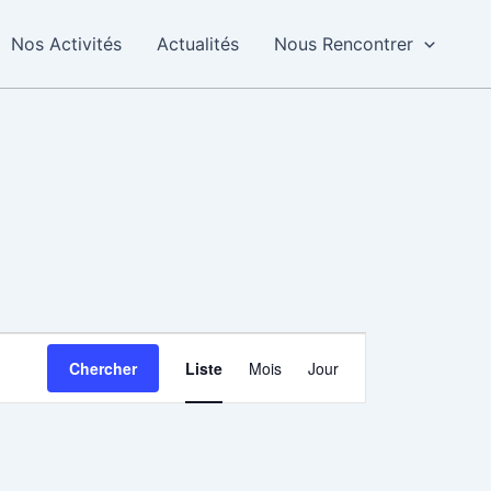
Nos Activités
Actualités
Nous Rencontrer
Navigation
Chercher
Liste
Mois
Jour
de
vues
Évènement