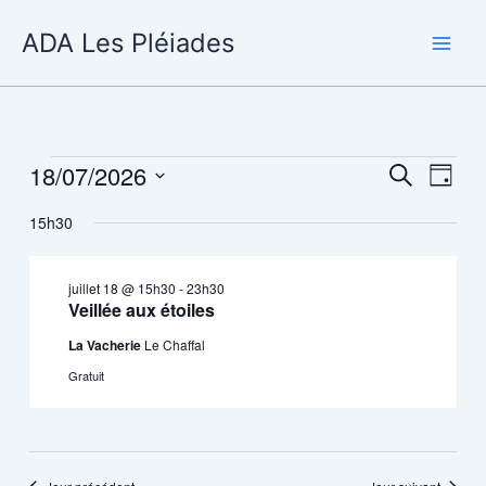
Aller
ADA Les Pléiades
au
contenu
18/07/2026
Évènements
Recherche
Navig
Recherche
Jour
for
et
de
Sélectionnez
juillet
15h30
navigation
vues
une
18,
de
Évène
date.
2026
vues
juillet 18 @ 15h30
-
23h30
Évènements
Veillée aux étoiles
La Vacherie
Le Chaffal
Gratuit