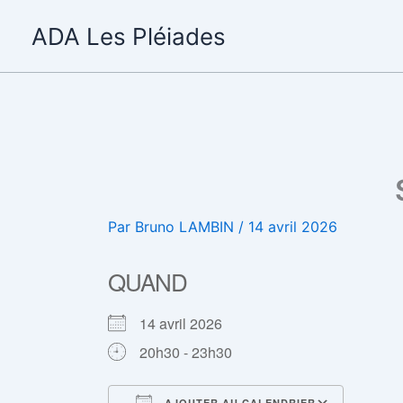
Aller
ADA Les Pléiades
au
contenu
Par
Bruno LAMBIN
/
14 avril 2026
QUAND
14 avril 2026
20h30 - 23h30
AJOUTER AU CALENDRIER