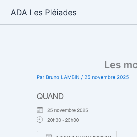
Aller
ADA Les Pléiades
au
contenu
Les mo
Par
Bruno LAMBIN
/
25 novembre 2025
QUAND
25 novembre 2025
20h30 - 23h30
AJOUTER AU CALENDRIER