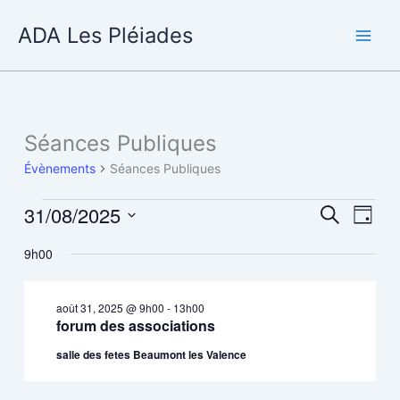
Aller
ADA Les Pléiades
au
contenu
Séances Publiques
Évènements
Séances Publiques
31/08/2025
Évènements
Recherche
Navig
Recherche
Jour
for
et
de
Sélectionnez
août
9h00
navigation
vues
une
31,
de
Évène
date.
2025
vues
août 31, 2025 @ 9h00
-
13h00
Évènements
forum des associations
salle des fetes Beaumont les Valence